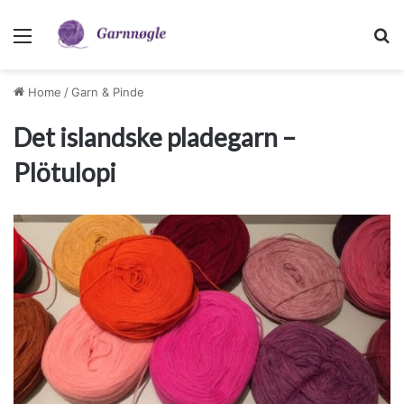
Menu
Sø
Home
/
Garn & Pinde
Det islandske pladegarn –
Plötulopi