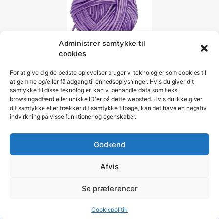
Administrer samtykke til
cookies
For at give dig de bedste oplevelser bruger vi teknologier som cookies til
Social
at gemme og/eller få adgang til enhedsoplysninger. Hvis du giver dit
samtykke til disse teknologier, kan vi behandle data som f.eks.
browsingadfærd eller unikke ID'er på dette websted. Hvis du ikke giver
dit samtykke eller trækker dit samtykke tilbage, kan det have en negativ
Facebook
Pinterest
Instagram
indvirkning på visse funktioner og egenskaber.
Godkend
Garnnoegle.dk
© Copyright 2026, All Rights Reserved
Afvis
Facebook
Pinterest
Instagram
Se præferencer
Cookiepolitik