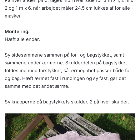
På hver anden pind, tages ind i hver side for 3 m x 1, 2 m x
2 og 1 m x 6, når arbejdet måler 24,5 cm lukkes af for alle
masker
Montering:
Hæft alle ender.
Sy sidesømmene sammen på for- og bagstykket, samt
sømmene under ærmerne. Skulderdelen på bagstykket
foldes ind mod forstykket, så ærmegabet passer både for
og bag. Hæft ærmet fast i rundingen og sy fast, gør det
samme med det andet ærme.
Sy knapperne på bagstykkets skulder, 2 på hver skulder.