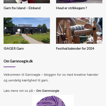
k
s
a
Garn fra Island – Einband
Hvad er strikkegarn ?
t
m
ISAGER Garn
Festival kalender for 2024
Om Garnnoegle.dk
Velkommen til Garnnøgle – bloggen for os med kreative hænder
og uendelig kærlighed til garn.
Læs mere om os på –
Om Garnnoegle