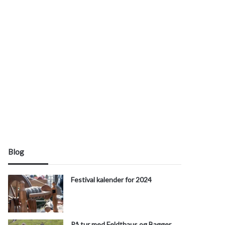
Blog
Festival kalender for 2024
På tur med Feldthaus og Bagger