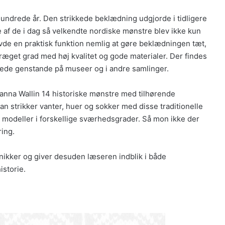
e hundrede år. Den strikkede beklædning udgjorde i tidligere
e af de i dag så velkendte nordiske mønstre blev ikke kun
avde en praktisk funktion nemlig at gøre beklædningen tæt,
præget grad med høj kvalitet og gode materialer. Der findes
kkede genstande på museer og i andre samlinger.
anna Wallin 14 historiske mønstre med tilhørende
n strikker vanter, huer og sokker med disse traditionelle
 modeller i forskellige sværhedsgrader. Så mon ikke der
ring.
nikker og giver desuden læseren indblik i både
storie.