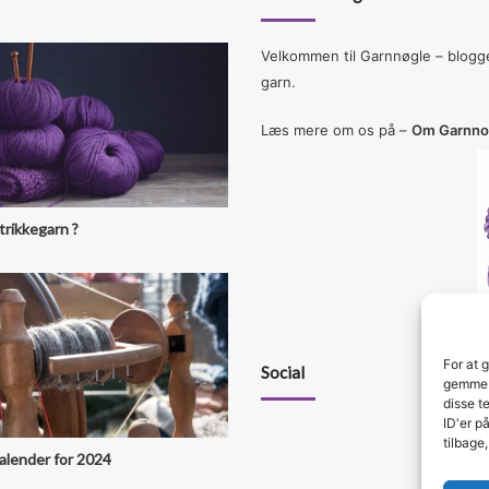
Velkommen til Garnnøgle – blogge
garn.
Læs mere om os på –
Om Garnno
trikkegarn ?
For at 
Social
gemme o
disse t
ID'er p
tilbage
kalender for 2024