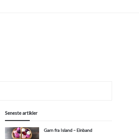
ok
erest
Instagram
efter
Seneste artikler
Garn fra Island – Einband