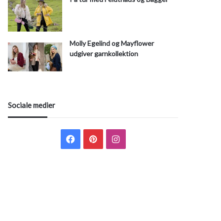
Molly Egelind og Mayflower
udgiver garnkollektion
Sociale medier
F
P
I
a
i
n
c
n
s
e
t
t
b
e
a