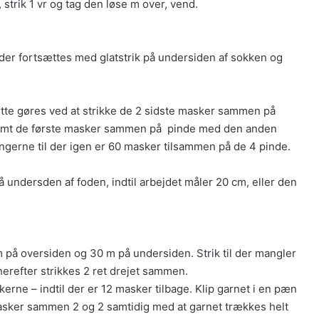
f, strik 1 vr og tag den løse m over, vend.
der fortsættes med glatstrik på undersiden af sokken og
ette gøres ved at strikke de 2 sidste masker sammen på
samt de første masker sammen på pinde med den anden
ngerne til der igen er 60 masker tilsammen på de 4 pinde.
 undersden af foden, indtil arbejdet måler 20 cm, eller den
 på oversiden og 30 m på undersiden. Strik til der mangler
herefter strikkes 2 ret drejet sammen.
erne – indtil der er 12 masker tilbage. Klip garnet i en pæn
asker sammen 2 og 2 samtidig med at garnet trækkes helt