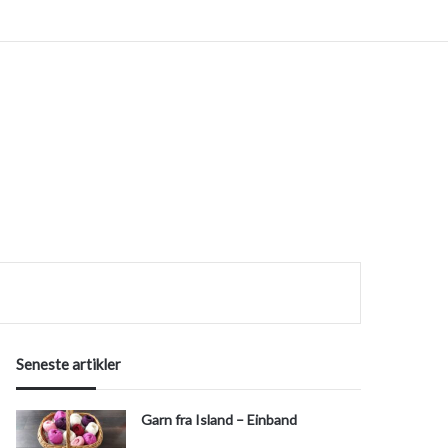
ok
erest
Instagram
efter
Seneste artikler
Garn fra Island – Einband