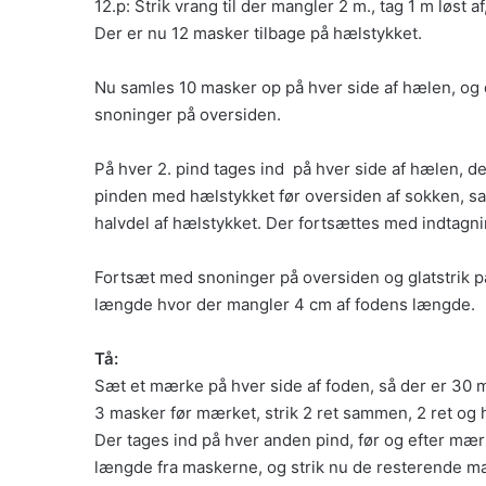
12.p: Strik vrang til der mangler 2 m., tag 1 m løst a
Der er nu 12 masker tilbage på hælstykket.
Nu samles 10 masker op på hver side af hælen, og 
snoninger på oversiden.
På hver 2. pind tages ind på hver side af hælen, d
pinden med hælstykket før oversiden af sokken, 
halvdel af hælstykket. Der fortsættes med indtagni
Fortsæt med snoninger på oversiden og glatstrik på
længde hvor der mangler 4 cm af fodens længde.
Tå:
Sæt et mærke på hver side af foden, så der er 30 m
3 masker før mærket, strik 2 ret sammen, 2 ret og 
Der tages ind på hver anden pind, før og efter mærk
længde fra maskerne, og strik nu de resterende m