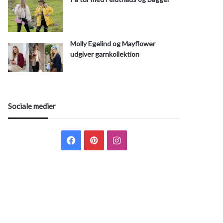
Molly Egelind og Mayflower
udgiver garnkollektion
Sociale medier
F
P
I
a
i
n
c
n
s
e
t
t
b
e
a