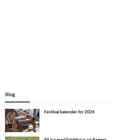
Blog
Festival kalender for 2024
På tur med Feldthaus og Bagger