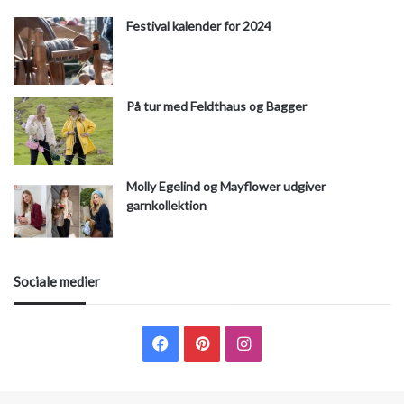
Festival kalender for 2024
På tur med Feldthaus og Bagger
Molly Egelind og Mayflower udgiver
garnkollektion
Sociale medier
F
P
I
a
i
n