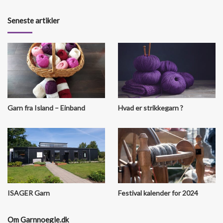
c
n
s
Seneste artikler
e
t
t
b
e
a
o
r
g
o
e
r
k
s
a
Garn fra Island – Einband
Hvad er strikkegarn ?
t
m
ISAGER Garn
Festival kalender for 2024
Om Garnnoegle.dk