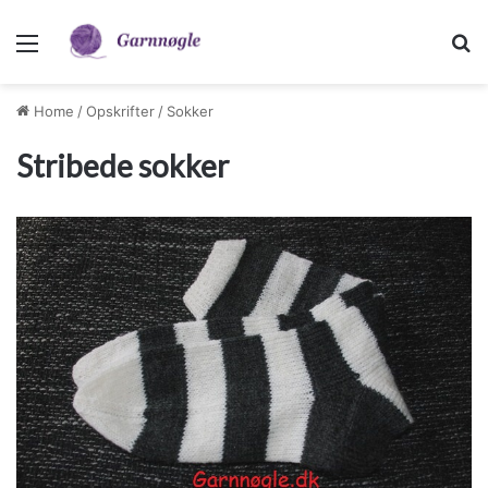
Menu
S
Home
/
Opskrifter
/
Sokker
Stribede sokker